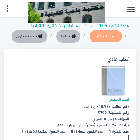
عدد النتائج : 1796
تمت عملية البحث خلال0,149ثانية
عودة للنتائج
طباعة
طباعة محتوى
كتاب عادي
ادب المهجر
رقم الطلب:
810.997 ع ي س
رقم التسجيلة:
5799
المؤلف:
عيسى الناعوري
بيانات النشر:
القاهره،[مصر] : دار المعارف، 1977.
عدد النسخ: 1
عدد النسخ المعارة : 0
عدد النسخ المتاحة للاعارة : 1