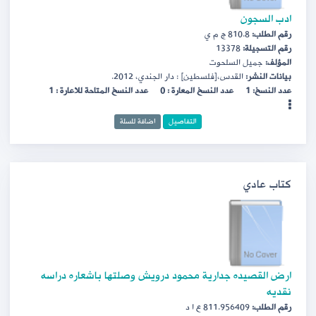
ادب السجون
رقم الطلب:
810.8 ج م ي
رقم التسجيلة:
13378
المؤلف:
جميل السلحوت
بيانات النشر:
القدس،[فلسطين] : دار الجندي، 2012.
عدد النسخ: 1
عدد النسخ المعارة : 0
عدد النسخ المتاحة للاعارة : 1
التفاصيل
اضافة للسلة
كتاب عادي
ارض القصيده جدارية محمود درويش وصلتها باشعاره دراسه
نقديه
رقم الطلب:
811.956409 ع ا د