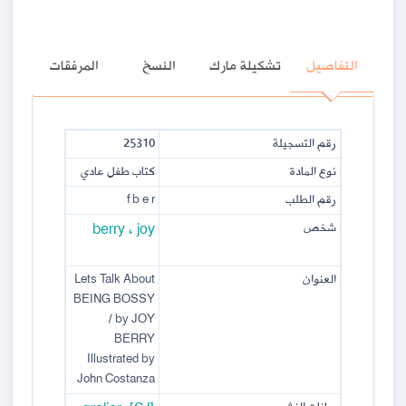
التفاصيل
تشكيلة مارك
النسخ
المرفقات
25310
رقم التسجيلة
نوع المادة
كتاب طفل عادي
f b e r
رقم الطلب
berry ، joy
شخص
Lets Talk About
العنوان
BEING BOSSY
/ by JOY
BERRY
Illustrated by
John Costanza