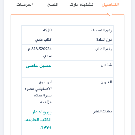
التفاصيل
تشكيلة مارك
النسخ
المرفقات
رقم التسجيلة
4930
نوع المادة
كتاب عادي
رقم الطلب
818.520924 ح
س ي
حسين عاصي
شخص
العنوان
ابوالفرج
الاصفهاني عصره
سيرة حياته
مؤلفاته
بيروت: دار
بيانات النشر
الكتب العلميه،
1993.