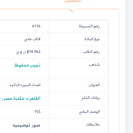
التفاصيل
رقم التسجيلة
6116
نوع المادة
كتاب عادي
رقم الطلب
814.962 ن ج ي
نجيب محفوظ
شخص
العنوان
اصداء السيره الذاتيه
القاهره: مكتبة مصر، 1995.
بيانات النشر
الوصف المادي
155
صور توضيحيه
ملاحظات